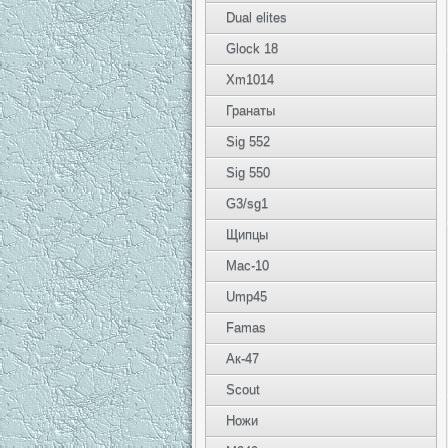
Dual elites
Glock 18
Xm1014
Гранаты
Sig 552
Sig 550
G3/sg1
Щипцы
Mac-10
Ump45
Famas
Ак-47
Scout
Ножи