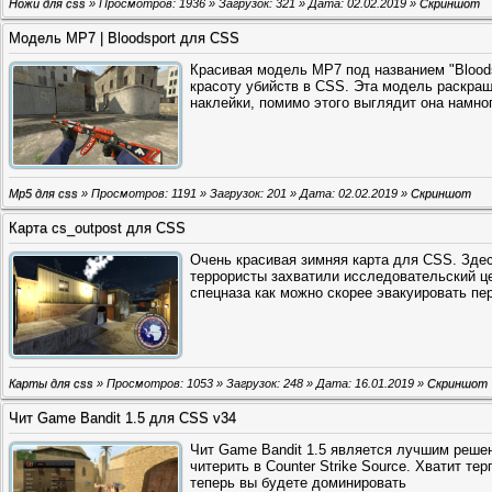
Ножи для css
» Просмотров: 1936 » Загрузок: 321 » Дата:
02.02.2019
»
Скриншот
Модель MP7 | Bloodsport для CSS
Красивая модель MP7 под названием "Bloods
красоту убийств в CSS. Эта модель раскраш
наклейки, помимо этого выглядит она намно
Mp5 для css
» Просмотров: 1191 » Загрузок: 201 » Дата:
02.02.2019
»
Скриншот
Карта cs_outpost для CSS
Очень красивая зимняя карта для CSS. Здес
террористы захватили исследовательский це
спецназа как можно скорее эвакуировать пе
Карты для css
» Просмотров: 1053 » Загрузок: 248 » Дата:
16.01.2019
»
Скриншот
Чит Game Bandit 1.5 для CSS v34
Чит Game Bandit 1.5 является лучшим решен
читерить в Counter Strike Source. Хватит те
теперь вы будете доминировать