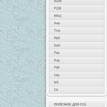
M249
P228
M4a1
Awp
Tmp
Mp5
Galil
Пнв
Aug
P90
Usp
M3
C4
ПОЛЕЗНОЕ ДЛЯ CSS