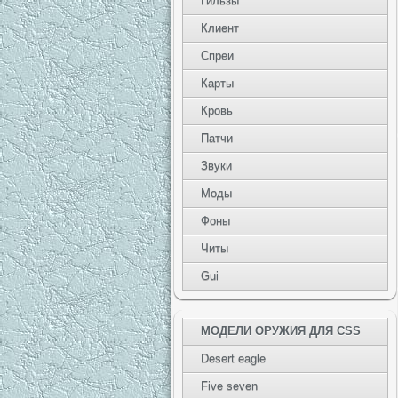
Гильзы
Клиент
Спреи
Карты
Кровь
Патчи
Звуки
Моды
Фоны
Читы
Gui
МОДЕЛИ ОРУЖИЯ ДЛЯ CSS
Desert eagle
Five seven