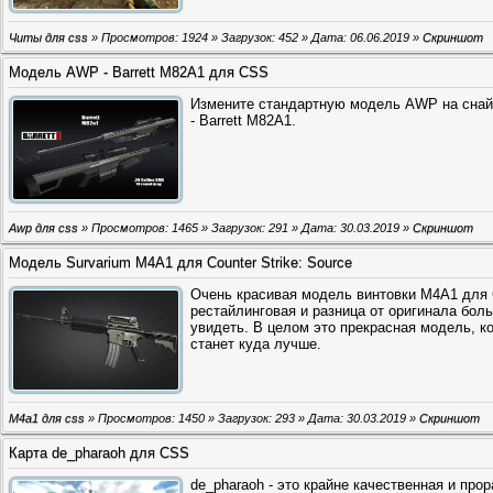
Читы для css
» Просмотров: 1924 » Загрузок: 452 » Дата:
06.06.2019
»
Скриншот
Модель AWP - Barrett M82A1 для CSS
Измените стандартную модель AWP на снайп
- Barrett M82A1.
Awp для css
» Просмотров: 1465 » Загрузок: 291 » Дата:
30.03.2019
»
Скриншот
Модель Survarium M4A1 для Counter Strike: Source
Очень красивая модель винтовки M4A1 для C
рестайлинговая и разница от оригинала бол
увидеть. В целом это прекрасная модель, к
станет куда лучше.
M4a1 для css
» Просмотров: 1450 » Загрузок: 293 » Дата:
30.03.2019
»
Скриншот
Карта de_pharaoh для CSS
de_pharaoh - это крайне качественная и прор