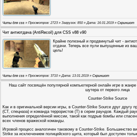
Читы для css
» Просмотров: 2723 » Загрузок: 850 » Дата:
16.01.2019
»
Скриншот
Чит антиотдача (AntiRecoil) для CSS v88 v90
Крайне полезный и продвинутый чит - антио
отдачи. Теперь все пули выпущенные из ваш
цель!
Читы для css
» Просмотров: 3710 » Дата:
13.01.2019
»
Скриншот
Наш сайт посвящён популярной компьютерной онлайн игре в жанре
шутера от первого лица
Counter-Strike Source
Как и в оригинальной версии игры, в Counter-Strike Source друг другу 
(CT, спецназа) и команда террористов (Т) в серии раундов. Каждый р
выполнения определённой миссии, такой как подрыв бомбы или спасен
всех членов вражеской команды.
Игровой процесс аналогичен таковому в Counter-Strike. Большинство в
Strike за исключением полицейского щита, который был доступен тольк