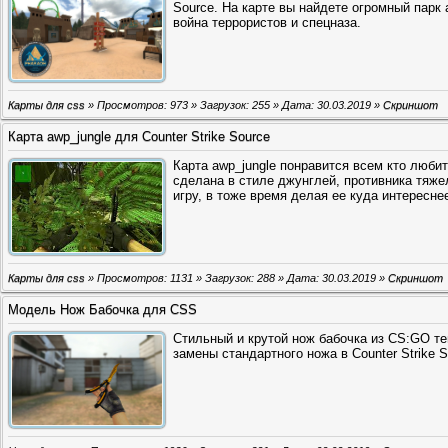
Source. На карте вы найдете огромный парк 
война террористов и спецназа.
Карты для css
» Просмотров: 973 » Загрузок: 255 » Дата:
30.03.2019
»
Скриншот
Карта awp_jungle для Counter Strike Source
Карта awp_jungle понравится всем кто люби
сделана в стиле джунглей, противника тяже
игру, в тоже время делая ее куда интересне
Карты для css
» Просмотров: 1131 » Загрузок: 288 » Дата:
30.03.2019
»
Скриншот
Модель Нож Бабочка для CSS
Стильный и крутой нож бабочка из CS:GO те
замены стандартного ножа в Counter Strike S