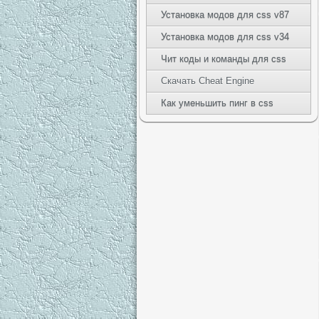
Установка модов для css v87
Установка модов для css v34
Чит коды и команды для css
Скачать Cheat Engine
Как уменьшить пинг в css