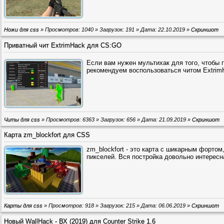
Ножи для css
» Просмотров: 1040 » Загрузок: 191 » Дата:
22.10.2019
»
Скриншот
Приватный чит ExtrimHack для CS:GO
Если вам нужен мультихак для того, чтобы 
рекомендуем воспользоваться читом Extrim
Читы для css
» Просмотров: 6363 » Загрузок: 656 » Дата:
21.09.2019
»
Скриншот
Карта zm_blockfort для CSS
zm_blockfort - это карта с шикарным фортом
пикселей. Вся постройка довольно интересна
Карты для css
» Просмотров: 918 » Загрузок: 215 » Дата:
06.06.2019
»
Скриншот
Новый WallHack - ВХ (2019) для Counter Strike 1.6