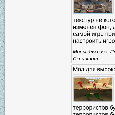
текстур не кот
изменён фон, д
самой игре пр
настроить игро
Моды для css
» П
Скриншот
Мод для высоко
террористов бу
террористов бу