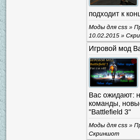
подходит к кон
Моды для css
» Пр
10.02.2015
»
Скр
Игровой мод Bat
Вас ожидают: 
команды, новые
"Battlefield 3"
Моды для css
» Пр
Скриншот