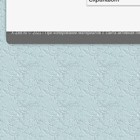
X-Zed.ru © 2021 / При копировании материалов с сайта активная г