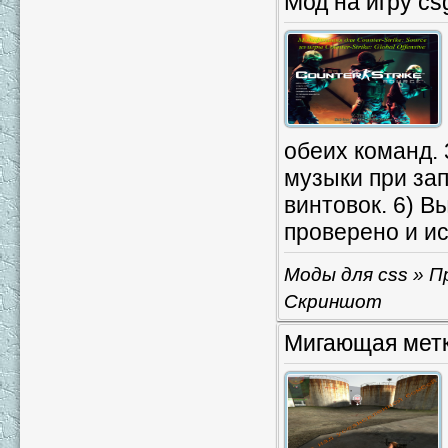
Мод на игру cs
обеих команд.
музыки при зап
винтовок. 6) В
проверено и ис
Моды для css
» П
Скриншот
Мигающая метк