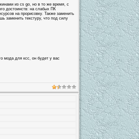
инами из cs go, но в то же время, с
ого достоинств: на слабых ПК
есурсов на прорисовку. Также заменить
шь заменить текстуру, что под силу
о мода для ксс, он будет у вас