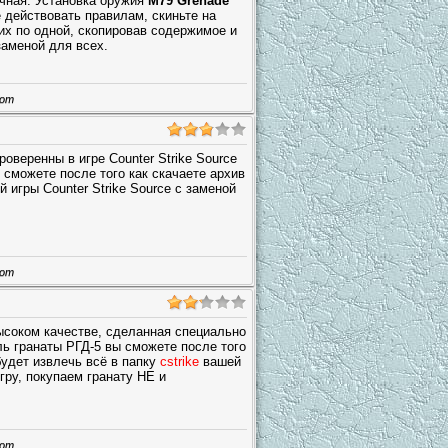
ычная. Установка оружия
M79 Grenade
е действовать правилам, скиньте на
 их по одной, скопировав содержимое и
заменой для всех.
шот
оверенны в игре Counter Strike Source
 сможете после того как скачаете архив
й игры Counter Strike Source с заменой
шот
ысоком качестве, сделанная специально
ль гранаты РГД-5 вы сможете после того
будет извлечь всё в папку
cstrike
вашей
гру, покупаем гранату HE и
шот