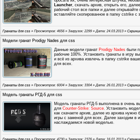
бросать их, очень интересная штучка, необ
Launcher
, скачать архив, открыть его, дале
рабочий стол все папки и далее открывайте
вставляйте скопированное в папку cstrike с 
Гранаты для css
» Просмотров: 4656 » Загрузок: 2299 » Дата:
24.03.2013
»
Скрин
Модели гранат Prodigy Nades для css
Данные модели гранат
Prodigy Nades
были пр
рабочие 100%. Установить гранаты в игру вы
и всё из архива извлечь в папку cstrike ваше
для всех.
Гранаты для css
» Просмотров: 6004 » Загрузок: 3304 » Дата:
26.01.2013
»
Скрин
Модель гранаты РГД-5 для css
Модель гранаты РГД-5 выполнена в очень в
для
Counter-Strike: Source
. Установить моде
как скачаете архив, далее из архива нужно 
игры с заменой для всех. Далее заходим в и
наслаждаемся новой моделью.
Гранаты для css
» Просмотров: 4730 » Загрузок: 2376 » Дата:
16.01.2013
»
Скрин