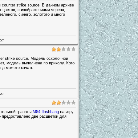
counter strike source. В данном архиве
х цветов, с изображениями черепа,
еленого, синего, золотого и много
шот
er strike source. Модель осколочной
нет, модель выполнена по приколу. Кого
ца можете качать.
шот
ительной гранаты
M84 flashbang
на игру
ор предоставлено две расцветки для