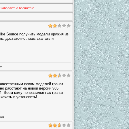
88 абсолютно бесплатно
rike Source получить модели оружия из
ть, достаточно лишь скачать и
от
качественным паком моделей гранат
но работают на новой версии v85,
4. Всем кому понравился пак гранат
скачать и установить!
шот