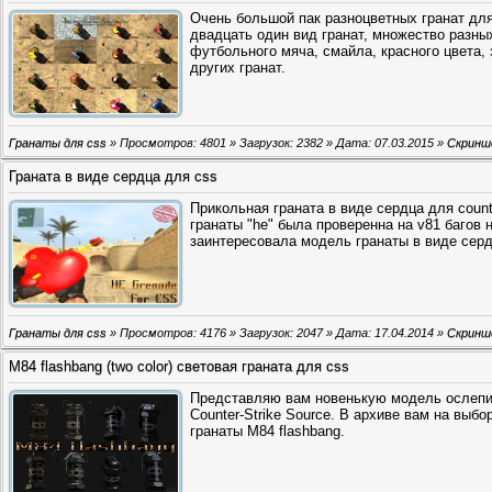
Очень большой пак разноцветных гранат для 
двадцать один вид гранат, множество разны
футбольного мяча, смайла, красного цвета, з
других гранат.
Гранаты для css
» Просмотров: 4801 » Загрузок: 2382 » Дата:
07.03.2015
»
Скрин
Граната в виде сердца для css
Прикольная граната в виде сердца для count
гранаты "he" была проверенна на v81 багов 
заинтересовала модель гранаты в виде серд
Гранаты для css
» Просмотров: 4176 » Загрузок: 2047 » Дата:
17.04.2014
»
Скрин
M84 flashbang (two color) световая граната для css
Представляю вам новенькую модель ослеп
Counter-Strike Source. В архиве вам на выб
гранаты M84 flashbang.