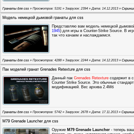
Гранаты для css
» Просмотров: 5191 » Загрузок: 2394 » Дата:
14.12.2013
»
Скрин
Модель немецкой дымовой гранаты для css
Представляю вам модель немецкой дымовой
1945
) для игры в Counter-Strike Source. В и
так что качаем и наслаждаемся.
Гранаты для css
» Просмотров: 4288 » Загрузок: 2244 » Дата:
14.12.2013
»
Скрин
Пак моделей гранат Grenades Retexture для css
Данный пак
Grenades Retexture
содержит в се
Counter Strike Source. Это обычные стандарт
модификацией. Вес архива 2.4Мб
Гранаты для css
» Просмотров: 5742 » Загрузок: 2678 » Дата:
17.11.2013
»
Скринш
M79 Grenade Launcher для css
Оружие
M79 Grenade Launcher
- теперь ваш