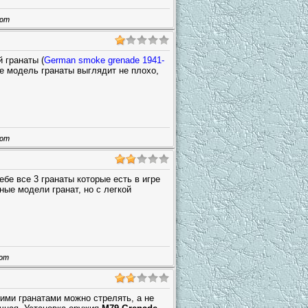
шот
 гранаты (
German smoke grenade 1941-
гре модель гранаты выглядит не плохо,
шот
бе все 3 гранаты которые есть в игре
ные модели гранат, но с легкой
от
ими гранатами можно стрелять, а не