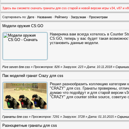
Здесь вы сможете скачать гранаты для css старой и новой версии игры v34, v87 и v
Сортировать по:
Дате
·
Названию
·
Рейтингу
·
Загрузкам
·
Просмотрам
Модели оружия CS:GO
Наверняка вам всегда хотелось в Counter St
CS:GO, теперь у вас будет такая возможнос
установить данные модели.
Five seven для css
» Просмотров: 826 » Загрузок: 223 » Дата:
10.11.2018
»
Скринш
Пак моделей гранат Crazy для css
Решил разнообразить коллекцию категории 
"CRAZY" для css. Гранаты проверены, отлич
думаю что подойдут и для старой версии v3
"CRAZY" для counter strike source, советую 
Гранаты для css
» Просмотров: 7291 » Загрузок: 3728 » Дата:
01.10.2015
»
Скрин
Разноцветные гранаты для css