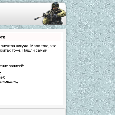
оте
клиентов никуда. Мало того, что
визитах тоже. Нашли самый
ение записей:
;
ты;
батывать;