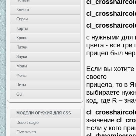
cl_crosshaircol
Гильзы
Клиент
cl_crosshaircol
Спреи
cl_crosshaircol
Карты
с нужными для 
Кровь
цвета - все три
Патчи
прицел был чер
Звуки
Моды
Если вы хотите
своего
Фоны
прицела, то в 
Читы
выбираете нужн
Gui
код, где R – зн
cl_crosshaircol
МОДЕЛИ ОРУЖИЯ ДЛЯ CSS
значение
cl_cr
Desert eagle
Если у кого при
Five seven
cl_dynamiccros