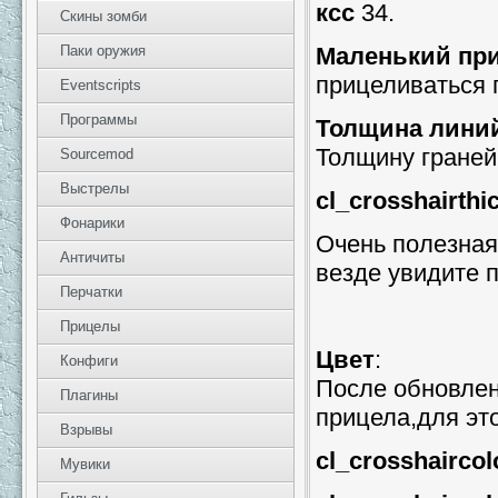
ксс
34.
Скины зомби
Маленький при
Паки оружия
прицеливаться п
Eventscripts
Программы
Толщина лини
Толщину граней
Sourcemod
Выстрелы
cl_crosshairthic
Фонарики
Очень полезная
Античиты
везде увидите 
Перчатки
Прицелы
Цвет
:
Конфиги
После обновлен
Плагины
прицела,для эт
Взрывы
cl_crosshaircol
Мувики