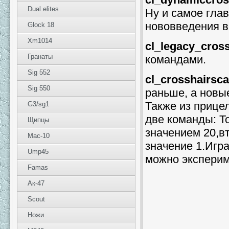
Dual elites
Ну и самое глав
нововведения в
Glock 18
Xm1014
cl_legacy_cross
Гранаты
командами.
Sig 552
сl_crosshairsca
Sig 550
раньше, а новы
Также из прице
G3/sg1
две команды: Т
Щипцы
значением 20,в
Mac-10
значение 1.Игр
Ump45
можно эксперим
Famas
Ак-47
Scout
Ножи