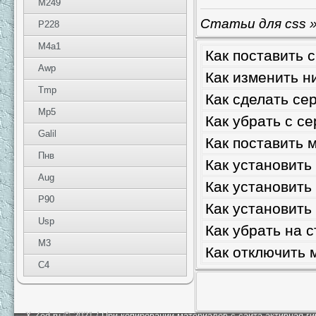
M249
Статьи для css
»
P228
M4a1
Как поставить 
Awp
Как изменить ни
Tmp
Как сделать се
Mp5
Как убрать с с
Galil
Как поставить 
Пнв
Как установить 
Aug
Как установить
P90
Как установить
Usp
Как убрать на с
M3
Как отключить 
C4
X-Zed.ru © 2021 / При копировании материалов с сайта активная г