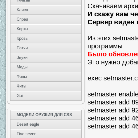
Гильзы
Скачиваем архи
Клиент
И скажу вам че
Спреи
Сервер виден 
Карты
Из этих setmas
Кровь
программы
Патчи
Было обновлено
Звуки
Это нужно добав
Моды
Фоны
exec setmaster.c
Читы
setmaster enable
Gui
setmaster add 8
setmaster add 9
МОДЕЛИ ОРУЖИЯ ДЛЯ CSS
setmaster add 4
Desert eagle
setmaster add 4
Five seven