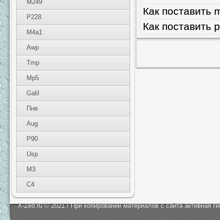
M249
Как поставить m
P228
Как поставить 
M4a1
Awp
Tmp
Mp5
Galil
Пнв
Aug
P90
Usp
M3
C4
X-Zed.ru © 2021 / При копировании материалов с сайта активная г