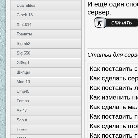
И ещё один спос
Dual elites
сервер.
Glock 18
Xm1014
Гранаты
Sig 552
Sig 550
Статьи для серв
G3/sg1
Как поставить 
Щипцы
Как сделать се
Mac-10
Как поставить 
Ump45
Как изменить ни
Famas
Как сделать ма
Ак-47
Как поставить 
Scout
Как сделать mot
Ножи
Как поставить п