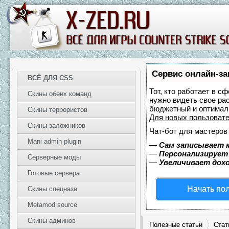
Сервис онлайн-за
ВСЁ ДЛЯ CSS
Тот, кто работает в с
Скины обеих команд
нужно видеть свое ра
бюджетный и оптимал
Скины террористов
Для новых пользоват
Скины заложников
Чат-бот для мастеров
Mani admin plugin
—
Сам записывает к
—
Персонализирует 
Серверные моды
—
Увеличивает дох
Готовые сервера
Начать по
Скины спецназа
Metamod source
Скины админов
Полезные статьи
Стат