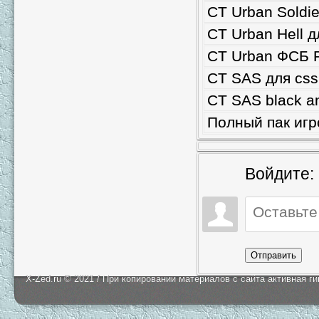
CT Urban Soldi
CT Urban Hell д
CT Urban ФСБ 
CT SAS для css
CT SAS black a
Полный пак игр
Войдите:
Отправить
X-Zed.ru © 2021 / При копировании материалов с сайта активная г