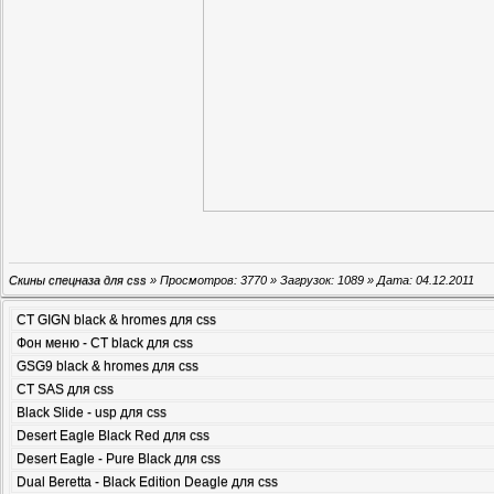
Скины спецназа для css
» Просмотров: 3770 » Загрузок: 1089 » Дата:
04.12.2011
CT GIGN black & hromes для css
Фон меню - CT black для css
GSG9 black & hromes для css
CT SAS для css
Black Slide - usp для css
Desert Eagle Black Red для css
Desert Eagle - Pure Black для css
Dual Beretta - Black Edition Deagle для css