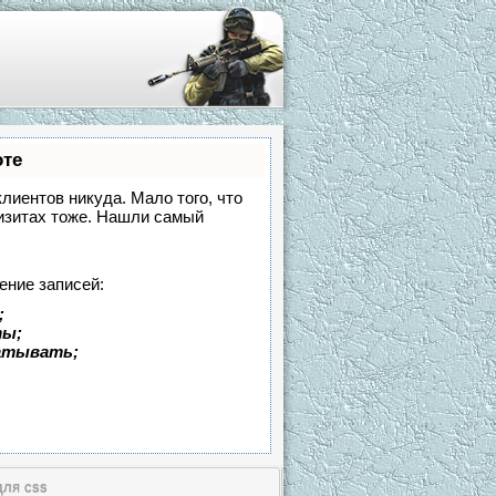
оте
клиентов никуда. Мало того, что
визитах тоже. Нашли самый
ение записей:
;
ты;
батывать;
для css