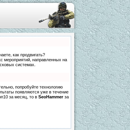
наете, как продвигать?
кс мероприятий, направленных на
исковых системах.
тельно, попробуйте технологию
зультаты появляются уже в течение
оп10 за месяц, то в
SeoHammer
за