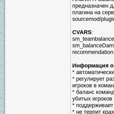
предназначен д
плагина на серв
sourcemod/plugi
CVARS
:
sm_teambalance [
sm_balanceDampin
recommendation: 
Информация о
* автоматическ
* регулирует р
игроков в коман
* баланс коман
убитых игроков
* поддерживае
* не терпит кра