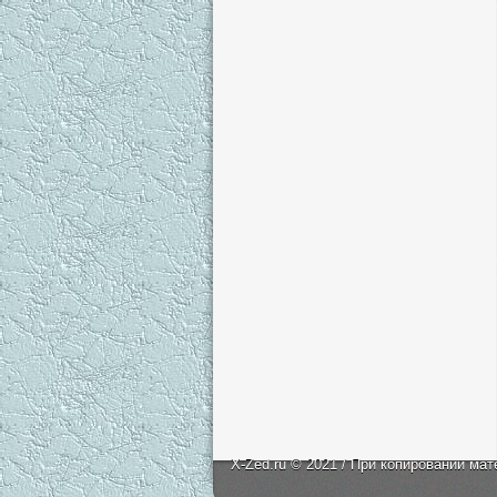
X-Zed.ru © 2021 / При копировании мат