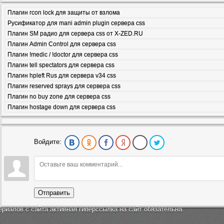
Плагин rcon lock для защиты от взлома
Русификатор для mani admin plugin сервера css
Плагин SM радио для сервера css от X-ZED.RU
Плагин Admin Control для сервера css
Плагин !medic / !doctor для сервера css
Плагин tell spectators для сервера css
Плагин hpleft Rus для сервера v34 css
Плагин reserved sprays для сервера css
Плагин no buy zone для сервера css
Плагин hostage down для сервера css
Войдите:
Отправить
ериалов с сайта активная гиперссылка на сайт обязательна.