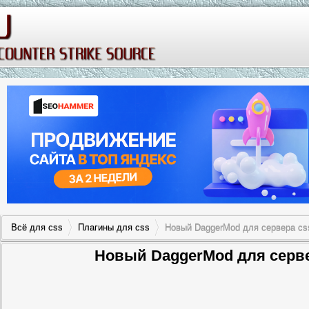
Всё для css
Плагины для css
Новый DaggerMod для сервера css
Новый DaggerMod для сервер