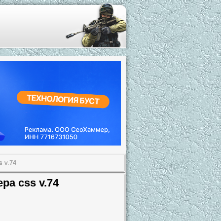
 v.74
а css v.74