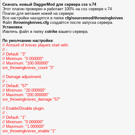
Скачать новый DaggerMod для сервера css v.74
Этот плагин проверен и работает 100% на css сервере v.74
Плагин для метания ножей на сервере.
Все настройки находятся в папке
cfg/sourcemod/throwingknives
Файл
throwingknives.cfg
создаётся после запуска сервера.
Установка
:
Извлечь файл в папку
cstrike
вашего сервера.
По умолчанию настройки
:
// Amount of knives players start with.
// -
// Default: "3"
// Minimum: "0.000000"
// Maximum: "100.000000"
sm_throwingknives_count "3"
// Damage adjustment.
// -
// Default: "57"
// Minimum: "20.000000"
// Maximum: "200.000000"
sm_throwingknives_damage "57"
// Enable/Disable plugin.
// -
// Default: "1"
// Minimum: "0.000000"
// Maximum: "1.000000"
sm_throwingknives_enable "1"