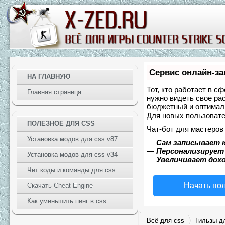
Сервис онлайн-за
НА ГЛАВНУЮ
Тот, кто работает в с
Главная страница
нужно видеть свое ра
бюджетный и оптимал
Для новых пользоват
ПОЛЕЗНОЕ ДЛЯ CSS
Чат-бот для мастеров
Установка модов для css v87
—
Сам записывает к
—
Персонализирует 
Установка модов для css v34
—
Увеличивает дох
Чит коды и команды для css
Начать по
Скачать Cheat Engine
Как уменьшить пинг в css
Всё для css
Гильзы д