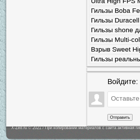
Ultra High FPS 
Гильзы Boba Fet
Гильзы Duracell
Гильзы shone д
Гильзы Multi-co
Взрыв Sweet Hig
Гильзы реальные
Войдите:
Отправить
X-Zed.ru © 2021 / При копировании материалов с сайта активная г