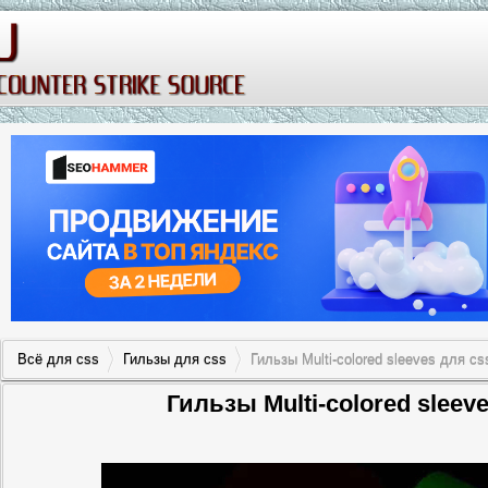
Всё для css
Гильзы для css
Гильзы Multi-colored sleeves для cs
Гильзы Multi-colored sleev