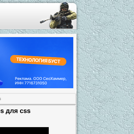
s
es для css