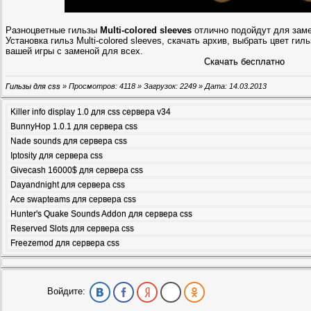
Разноцветные гильзы
Multi-colored sleeves
отлично подойдут для заме
Установка гильз Multi-colored sleeves, скачать архив, выбрать цвет гиль
вашей игры с заменой для всех.
Скачать бесплатно
Гильзы для css
» Просмотров: 4118 » Загрузок: 2249 » Дата:
14.03.2013
Killer info display 1.0 для css сервера v34
BunnyHop 1.0.1 для сервера css
Nade sounds для сервера css
Iptosity для сервера css
Givecash 16000$ для сервера css
Dayandnight для сервера css
Ace swapteams для сервера css
Hunter's Quake Sounds Addon для сервера css
Reserved Slots для сервера css
Freezemod для сервера css
Войдите: