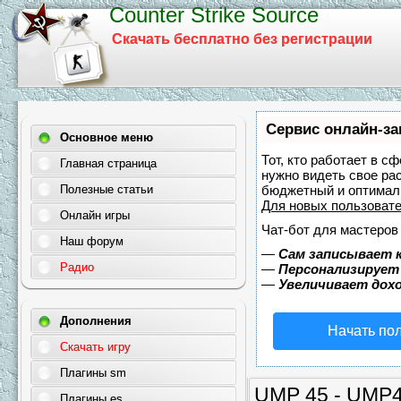
Counter Strike Source
Скачать бесплатно без регистрации
Сервис онлайн-за
Основное меню
Тот, кто работает в с
Главная страница
нужно видеть свое ра
Полезные статьи
бюджетный и оптимал
Для новых пользоват
Онлайн игры
Чат-бот для мастеров
Наш форум
—
Сам записывает к
Радио
—
Персонализирует 
—
Увеличивает дох
Дополнения
Начать по
Скачать игру
Плагины sm
UMP 45 - UMP45
Плагины es