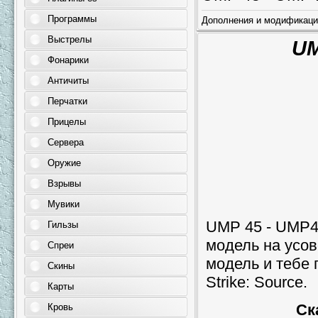
Программы
Дополнения и модификаци
Выстрелы
UM
Фонарики
Античиты
Перчатки
Прицелы
Сервера
Оружие
Взрывы
Мувики
UMP 45 - UMP45
Гильзы
модель на усо
Спреи
модель и тебе 
Скины
Strike: Source.
Карты
Ск
Кровь