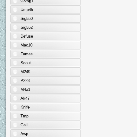
G3/sg1
Ump45
Sig550
Sig552
Defuse
Mac10
Famas
Scout
M249
P228
M4a1
Ak47
Knife
Tmp
Galil
Awp