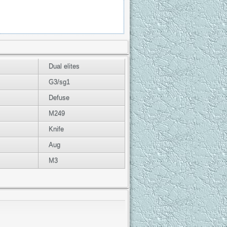
Dual elites
G3/sg1
Defuse
M249
Knife
Aug
M3