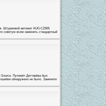
ce. Штурмовой автомат AUG-CZ805
сто советую всем заменить стандартный
e:Source. Пулемёт Дегтярёва был
 ошибки обнаружено не было. Замените