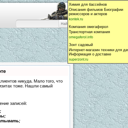
Химия для бассейнов
Описания фильмов Биографии
режиссеров и актеров
kontek.ru
Компания омегаферол
Транспортная компания
omegaferol.info
Зонт садовый
Интернет-магазин техники для да
Информация о доставке
superzont.ru
оте
клиентов никуда. Мало того, что
визитах тоже. Нашли самый
ение записей:
;
ты;
батывать;