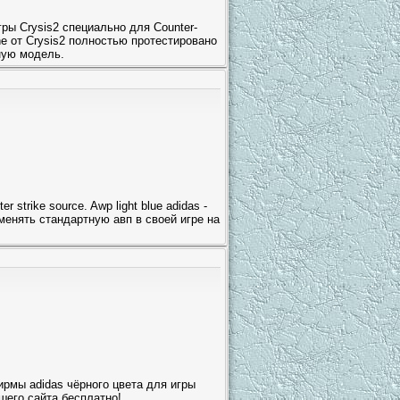
ры Crysis2 специально для Counter-
ine от Crysis2 полностью протестировано
ную модель.
strike source. Awp light blue adidas -
менять стандартную авп в своей игре на
рмы adidas чёрного цвета для игры
ашего сайта бесплатно!