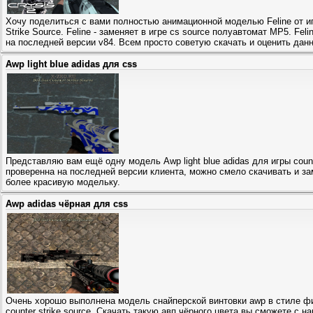
Хочу поделиться с вами полностью анимационной моделью Feline от иг
Strike Source. Feline - заменяет в игре cs source полуавтомат MP5. Fel
на последней версии v84. Всем просто советую скачать и оценить дан
Awp light blue adidas для css
Представляю вам ещё одну модель Awp light blue adidas для игры counter 
проверенна на последней версии клиента, можно смело скачивать и за
более красивую модельку.
Awp adidas чёрная для css
Очень хорошо выполнена модель снайперской винтовки awp в стиле фи
counter strike source. Скачать такую авп чёрного цвета вы сможете с н