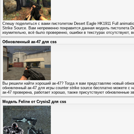
Спешу поделиться с вами пистолетом Desert Eagle HK1911 Full animati
Strike Source. Вам непременно понравится данная модель пистолета D
изумительно, всё было проверенно, ошибки в текстурах отсутствуют, в
Обновленный ак-47 для css
Вы решили найти хороший ак-47? Тогда я вам представляю новый обнов
обновленный ак-47 для игры counter strike source бесплатно можете с 
ак-47 проверена, работает хорошо, также присутствуют обновленные з
Модель Feline от Crysis2 для css