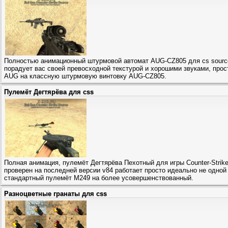
Полностью анимационный штурмовой автомат AUG-CZ805 для cs sour
порадует вас своей превосходной текстурой и хорошими звуками, про
AUG на классную штурмовую винтовку AUG-CZ805.
Пулемёт Дегтярёва для css
Полная анимация, пулемёт Дегтярёва Пехотный для игры Counter-Strik
проверен на последней версии v84 работает просто идеально не одной
стандартный пулемёт М249 на более усовершенствованный.
Разноцветные гранаты для css