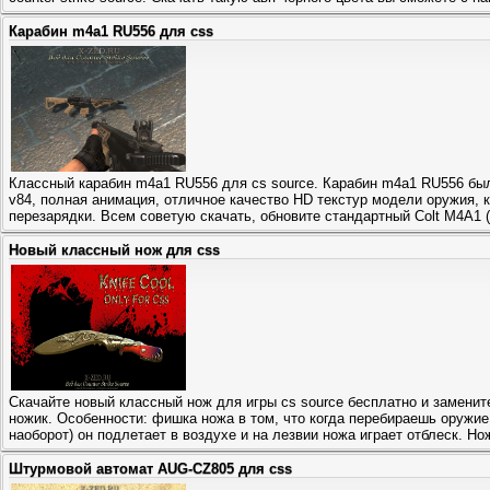
Карабин m4a1 RU556 для css
Классный карабин m4a1 RU556 для cs source. Карабин m4a1 RU556 был
v84, полная анимация, отличное качество HD текстур модели оружия, 
перезарядки. Всем советую скачать, обновите стандартный Colt M4A1 (
Новый классный нож для css
Скачайте новый классный нож для игры cs source бесплатно и заменит
ножик. Особенности: фишка ножа в том, что когда перебираешь оружие 
наоборот) он подлетает в воздухе и на лезвии ножа играет отблеск. Но
Штурмовой автомат AUG-CZ805 для css