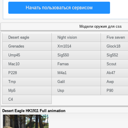
Начать пользоваться сервисом
Модели оружия для css
Desert eagle
Night vision
Five seven
Grenades
Xm1014
Glock18
Ump45
Sig550
Sig552
Mac10
Famas
Scout
P228
M4a1
Ak47
Tmp
Galil
Awp
Mp5
Usp
P90
C4
Desert Eagle HK1911 Full animation