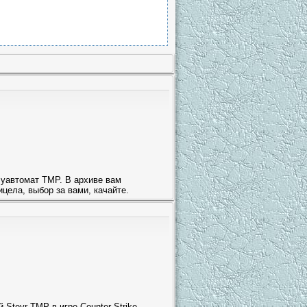
олуавтомат TMP. В архиве вам
цела, выбор за вами, качайте.
Steyr TMP в игре Counter Strike