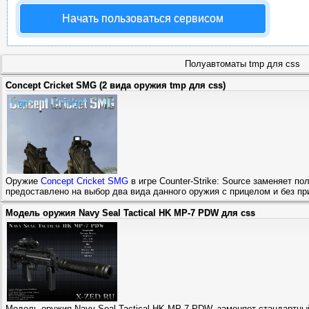
Начать пользоваться сервисом
Полуавтоматы tmp для css
Concept Cricket SMG (2 вида оружия tmp для css)
Оружие
Concept Cricket SMG
в игре Counter-Strike: Source заменяет п
предоставлено на выбор два вида данного оружия с прицелом и без при
Модель оружия Navy Seal Tactical HK MP-7 PDW для css
Модель оружия Navy Seal Tactical HK MP-7 PDW, заменяет стандартный 