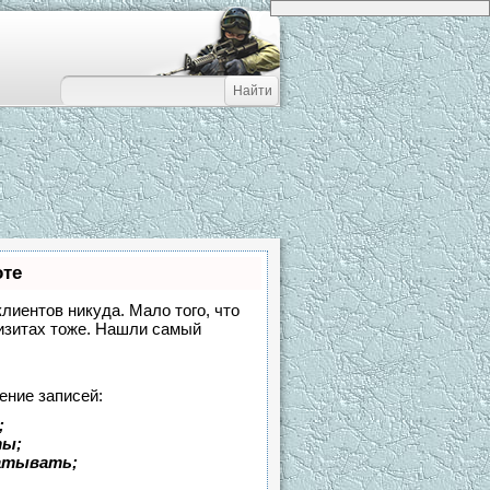
оте
клиентов никуда. Мало того, что
визитах тоже. Нашли самый
ение записей:
;
ты;
батывать;