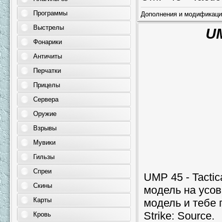
Программы
Дополнения и модификаци
Выстрелы
UM
Фонарики
Античиты
Перчатки
Прицелы
Сервера
Оружие
Взрывы
Мувики
Гильзы
Спреи
UMP 45 - Tacti
Скины
модель на усо
Карты
модель и тебе 
Strike: Source.
Кровь