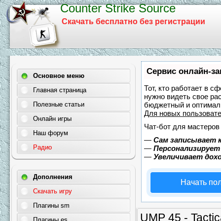
Counter Strike Source
Скачать бесплатно без регистрации
Сервис онлайн-за
Основное меню
Тот, кто работает в с
Главная страница
нужно видеть свое ра
Полезные статьи
бюджетный и оптимал
Для новых пользоват
Онлайн игры
Чат-бот для мастеров
Наш форум
—
Сам записывает к
Радио
—
Персонализирует 
—
Увеличивает дох
Дополнения
Начать по
Скачать игру
Плагины sm
UMP 45 - Tacti
Плагины es