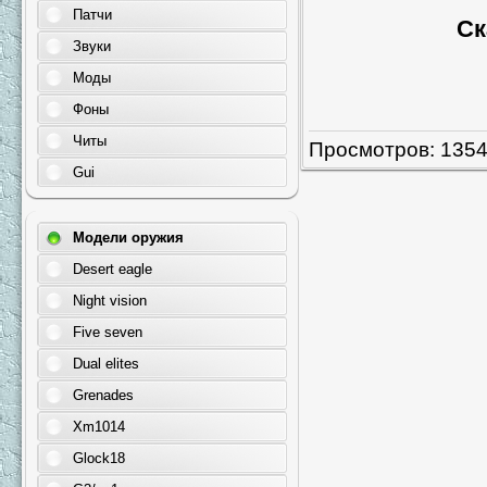
Патчи
Ск
Звуки
Моды
Фоны
Читы
Просмотров
: 135
Gui
Модели оружия
Desert eagle
Night vision
Five seven
Dual elites
Grenades
Xm1014
Glock18