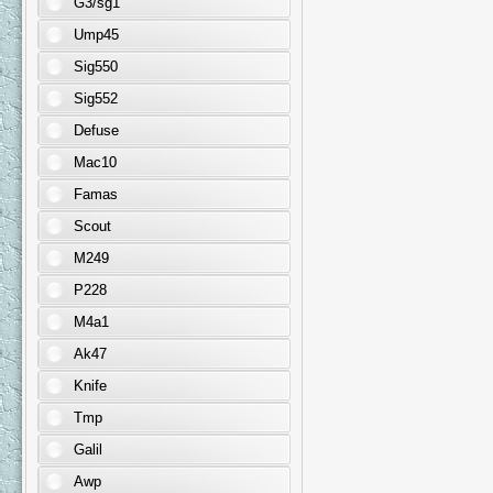
G3/sg1
Ump45
Sig550
Sig552
Defuse
Mac10
Famas
Scout
M249
P228
M4a1
Ak47
Knife
Tmp
Galil
Awp