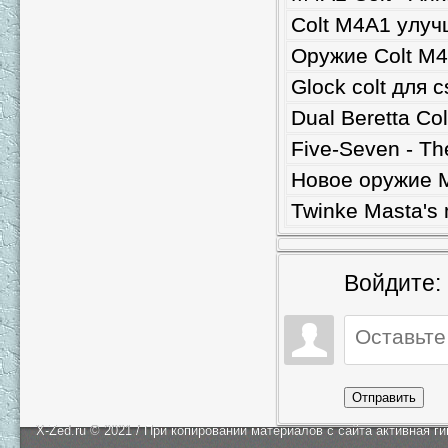
Colt M4A1 улуч
Оружие Colt M4
Glock colt для c
Dual Beretta Co
Five-Seven - Th
Новое оружие 
Twinke Masta's
Войдите:
Отправить
X-Zed.ru © 2021 / При копировании материалов с сайта активная г