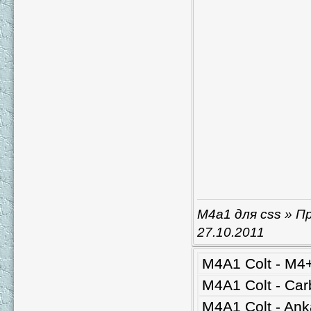
M4a1 для css
» Пр
27.10.2011
M4A1 Colt - M4
M4A1 Colt - Ca
M4A1 Colt - An