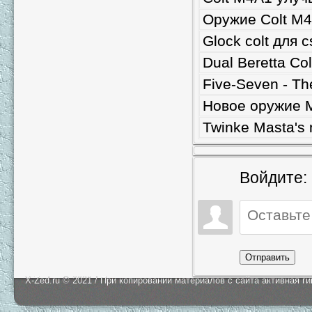
Оружие Colt M4
Glock colt для c
Dual Beretta Co
Five-Seven - Th
Новое оружие 
Twinke Masta's
Войдите:
Отправить
X-Zed.ru © 2021 / При копировании материалов с сайта активная г