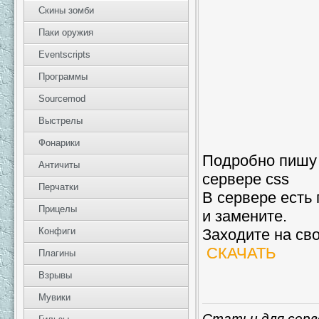
Скины зомби
Паки оружия
Eventscripts
Программы
Sourcemod
Выстрелы
Фонарики
Подробно пишу 
Античиты
сервере css
Перчатки
В сервере есть
Прицелы
и замените.
Заходите на св
Конфиги
СКАЧАТЬ
Плагины
Взрывы
Мувики
Статьи для серв