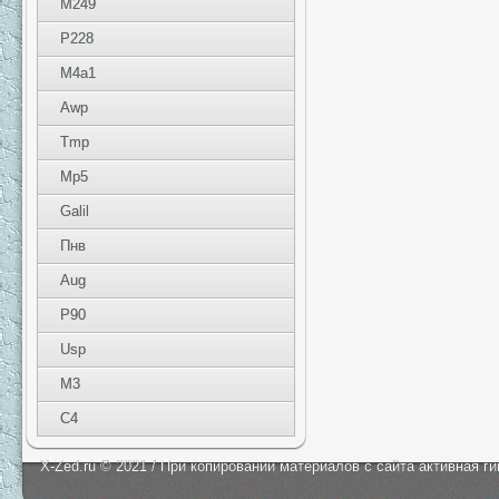
M249
P228
M4a1
Awp
Tmp
Mp5
Galil
Пнв
Aug
P90
Usp
M3
C4
X-Zed.ru © 2021 / При копировании материалов с сайта активная г