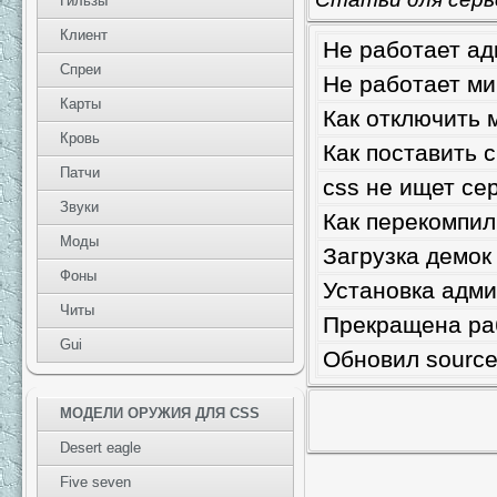
Гильзы
Клиент
Не работает ад
Спреи
Не работает ми
Карты
Как отключить 
Кровь
Как поставить 
Патчи
css не ищет се
Звуки
Как перекомпил
Моды
Загрузка демок
Фоны
Установка адми
Читы
Прекращена раб
Gui
Обновил source
МОДЕЛИ ОРУЖИЯ ДЛЯ CSS
Desert eagle
Five seven