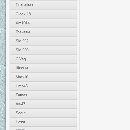
Dual elites
Glock 18
Xm1014
Гранаты
Sig 552
Sig 550
G3/sg1
Щипцы
Mac-10
Ump45
Famas
Ак-47
Scout
Ножи