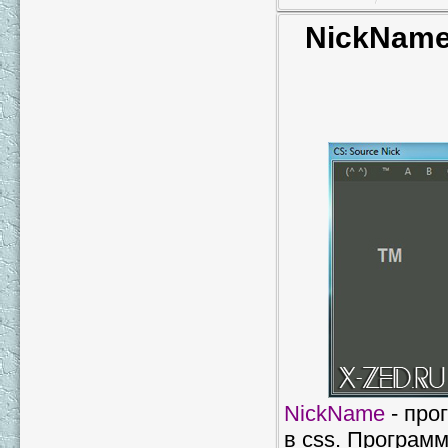
NickName
NickName
- про
в css. Программ