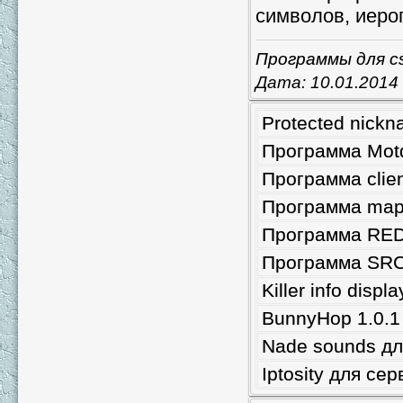
символов, иеро
Программы для c
Дата:
10.01.2014
Protected nick
Программа Motd
Программа clien
Программа mapli
Программа RED
Программа SRC 
Killer info disp
BunnyHop 1.0.1
Nade sounds дл
Iptosity для се