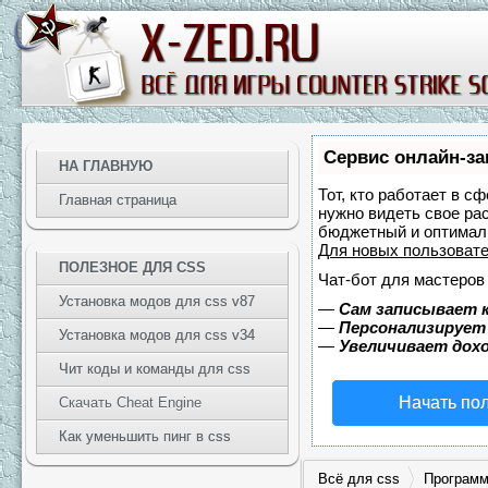
Сервис онлайн-за
НА ГЛАВНУЮ
Тот, кто работает в с
Главная страница
нужно видеть свое ра
бюджетный и оптимал
Для новых пользоват
ПОЛЕЗНОЕ ДЛЯ CSS
Чат-бот для мастеров
Установка модов для css v87
—
Сам записывает к
—
Персонализирует 
Установка модов для css v34
—
Увеличивает дох
Чит коды и команды для css
Начать по
Скачать Cheat Engine
Как уменьшить пинг в css
Всё для css
Программ