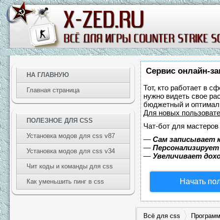
Сервис онлайн-за
НА ГЛАВНУЮ
Тот, кто работает в с
Главная страница
нужно видеть свое ра
бюджетный и оптимал
Для новых пользоват
ПОЛЕЗНОЕ ДЛЯ CSS
Чат-бот для мастеров
Установка модов для css v87
—
Сам записывает к
—
Персонализирует 
Установка модов для css v34
—
Увеличивает дох
Чит коды и команды для css
Начать по
Как уменьшить пинг в css
Всё для css
Программ