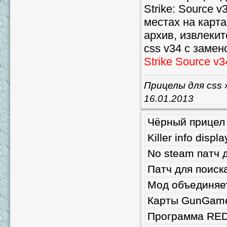
Strike: Source 
местах на карта
архив, извлекит
css v34 с замен
Strike Source v3
Прицелы для css
»
16.01.2013
Чёрный прицел 
Killer info disp
No steam патч 
Патч для поиск
Мод объединяет
Карты GunGame
Программа RED