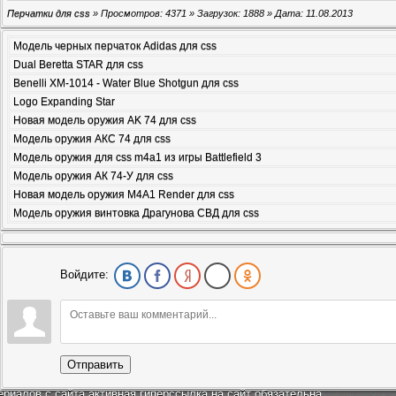
Перчатки для css
» Просмотров: 4371 » Загрузок: 1888 » Дата:
11.08.2013
Модель черных перчаток Adidas для css
Dual Beretta STAR для css
Benelli XM-1014 - Water Blue Shotgun для css
Logo Expanding Star
Новая модель оружия AK 74 для css
Модель оружия АКС 74 для css
Модель оружия для css m4a1 из игры Battlefield 3
Модель оружия АК 74-У для css
Новая модель оружия M4A1 Render для css
Модель оружия винтовка Драгунова СВД для css
Войдите:
Отправить
ериалов с сайта активная гиперссылка на сайт обязательна.