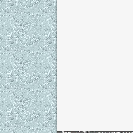
X-Zed.ru © 2021 / При копировании мат