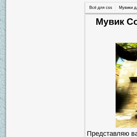
Всё для css
Мувики д
Мувик Co
Представляю ва