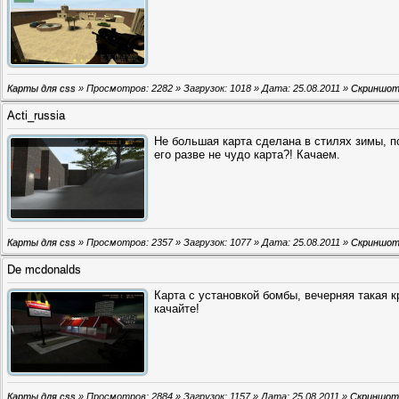
Карты для css
» Просмотров: 2282 » Загрузок: 1018 » Дата:
25.08.2011
»
Скриншо
Acti_russia
Не большая карта сделана в стилях зимы, п
его разве не чудо карта?! Качаем.
Карты для css
» Просмотров: 2357 » Загрузок: 1077 » Дата:
25.08.2011
»
Скриншо
De mcdonalds
Карта с установкой бомбы, вечерняя такая к
качайте!
Карты для css
» Просмотров: 2884 » Загрузок: 1157 » Дата:
25.08.2011
»
Скриншот