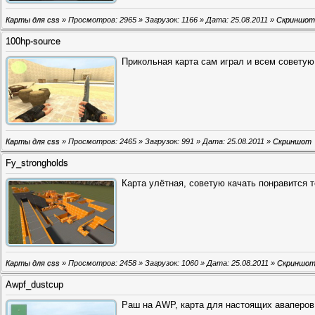
Карты для css
» Просмотров: 2965 » Загрузок: 1166 » Дата:
25.08.2011
»
Скриншот
100hp-source
Прикольная карта сам играл и всем советую,
Карты для css
» Просмотров: 2465 » Загрузок: 991 » Дата:
25.08.2011
»
Скриншот
Fy_strongholds
Карта улётная, советую качать понравится т
Карты для css
» Просмотров: 2458 » Загрузок: 1060 » Дата:
25.08.2011
»
Скриншо
Awpf_dustcup
Раш на AWP, карта для настоящих аваперов 