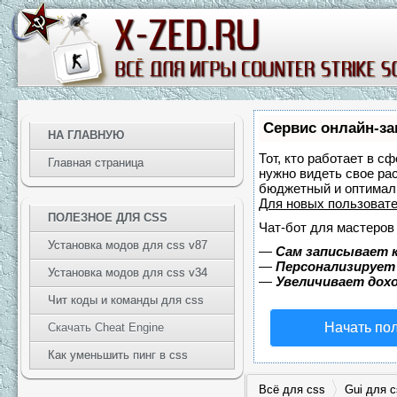
Сервис онлайн-за
НА ГЛАВНУЮ
Тот, кто работает в с
Главная страница
нужно видеть свое ра
бюджетный и оптимал
Для новых пользоват
ПОЛЕЗНОЕ ДЛЯ CSS
Чат-бот для мастеров
Установка модов для css v87
—
Сам записывает к
—
Персонализирует 
Установка модов для css v34
—
Увеличивает дох
Чит коды и команды для css
Начать по
Скачать Cheat Engine
Как уменьшить пинг в css
Всё для css
Gui для c