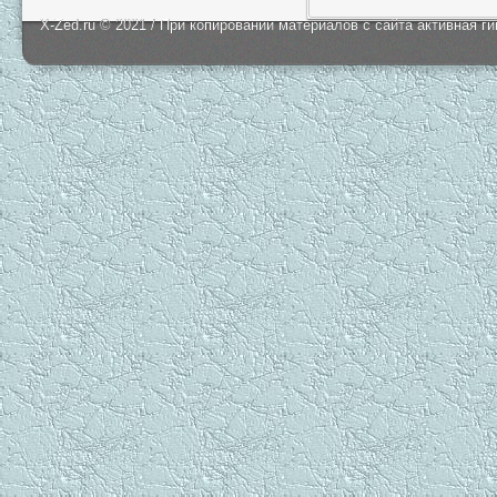
X-Zed.ru © 2021 / При копировании материалов с сайта активная г