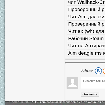
чит Wallhack-Cr
Проверенный р
Чит Aim для cs
Проверенный ра
Чит вх (wh) для
Рабочий Steam
Чит на Антираз
Aim deagle ms 
Войдите:
Отправить
X-Zed.ru © 2021 / При копировании материалов с сайта активная г