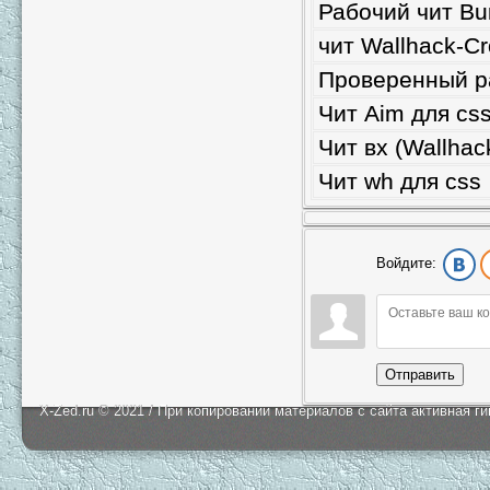
Рабочий чит Bu
чит Wallhack-Cr
Проверенный р
Чит Aim для cs
Чит вх (Wallhac
Чит wh для css
Войдите:
Отправить
X-Zed.ru © 2021 / При копировании материалов с сайта активная г