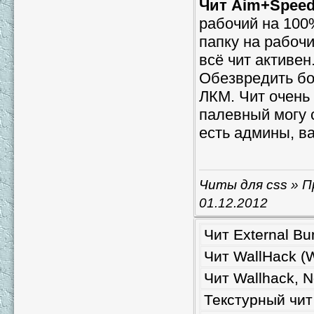
Чит Aim+Spee
рабочий на 100%
папку на рабочи
всё чит активен
Обезвредить бо
ЛКМ. Чит очень 
палевный могу с
есть админы, ва
Читы для css
» П
01.12.2012
Чит External Bu
Чит WallHack (
Чит Wallhack, 
Текстурный чит