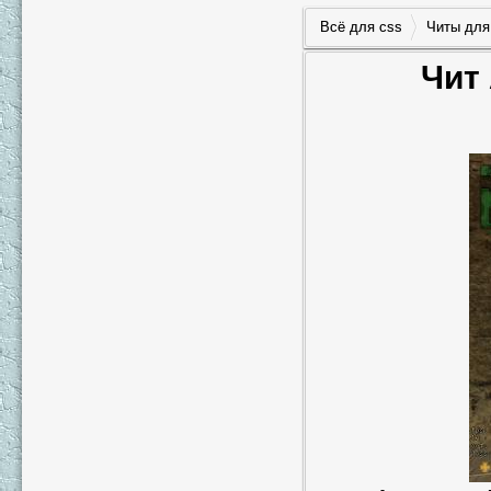
Всё для css
Читы для
Чит