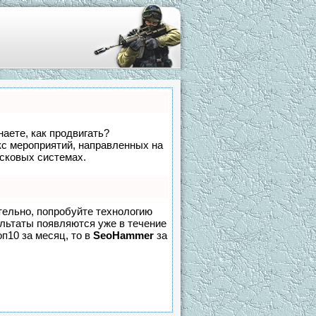
наете, как продвигать?
кс мероприятий, направленных на
исковых системах.
тельно, попробуйте технологию
зультаты появляются уже в течение
оп10 за месяц, то в
SeoHammer
за