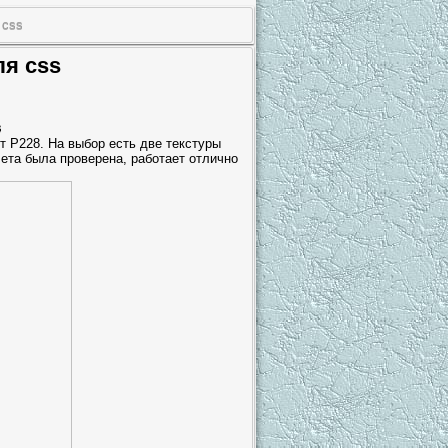
 css
ля css
ет P228. На выбор есть две текстуры
ета была проверена, работает отлично