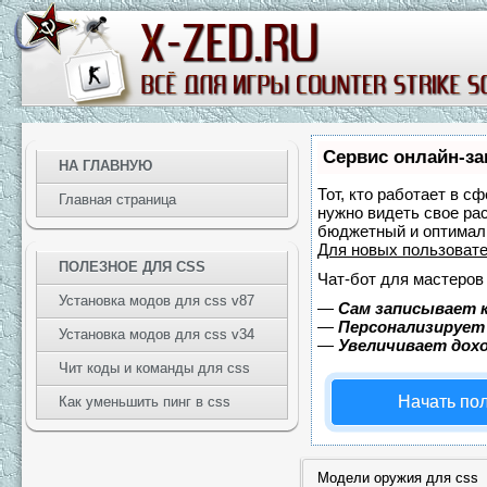
Сервис онлайн-за
НА ГЛАВНУЮ
Тот, кто работает в с
Главная страница
нужно видеть свое ра
бюджетный и оптимал
Для новых пользоват
ПОЛЕЗНОЕ ДЛЯ CSS
Чат-бот для мастеров
Установка модов для css v87
—
Сам записывает к
—
Персонализирует 
Установка модов для css v34
—
Увеличивает дох
Чит коды и команды для css
Начать по
Как уменьшить пинг в css
Модели оружия для css