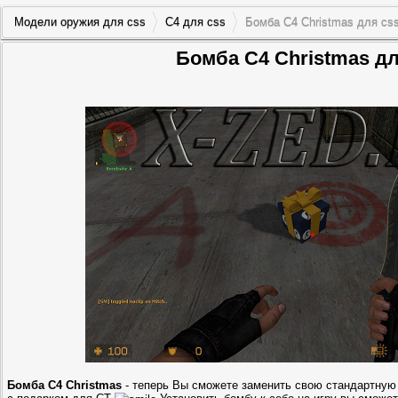
Модели оружия для css
C4 для css
Бомба C4 Christmas для cs
Бомба C4 Christmas дл
Бомба C4 Christmas
- теперь Вы сможете заменить свою стандартную 