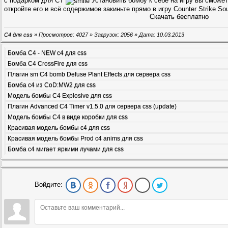
с подарком для CT
Установить бомбу к себе на игру вы сможете
откройте его и всё содержимое закиньте прямо в игру Counter Strike So
Скачать бесплатно
C4 для css
» Просмотров: 4027 » Загрузок: 2056 » Дата:
10.03.2013
Бомба С4 - NEW c4 для css
Бомба C4 CrossFire для css
Плагин sm C4 bomb Defuse Plant Effects для сервера css
Бомба с4 из CoD:MW2 для css
Модель бомбы C4 Explosive для css
Плагин Advanced C4 Timer v1.5.0 для сервера css (update)
Модель бомбы C4 в виде коробки для css
Красивая модель бомбы c4 для css
Красивая модель бомбы Prod c4 anims для css
Бомба с4 мигает яркими лучами для css
Войдите: