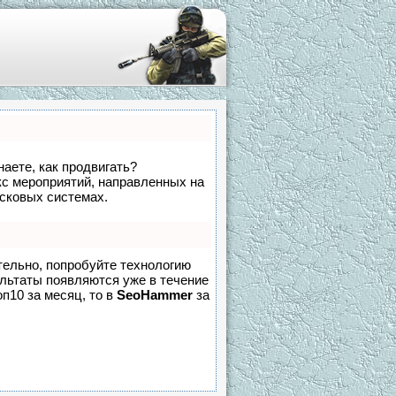
наете, как продвигать?
кс мероприятий, направленных на
исковых системах.
тельно, попробуйте технологию
зультаты появляются уже в течение
оп10 за месяц, то в
SeoHammer
за