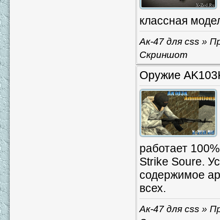
классная модел
Ак-47 для css
» Пр
Скриншот
Оружие AK103K
работает 100
Strike Soure. 
содержимое арх
всех.
Ак-47 для css
» Пр