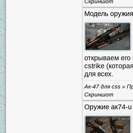
Скриншот
Модель оружия
открываем его 
cstrike (котор
для всех.
Ак-47 для css
» Пр
Скриншот
Оружие ак74-u 