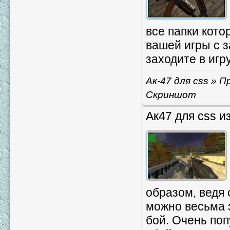
все папки котор
вашей игры с з
заходите в игр
Ак-47 для css
» Пр
Скриншот
Ак47 для css 
образом, ведя 
можно весьма 
бой. Очень поп