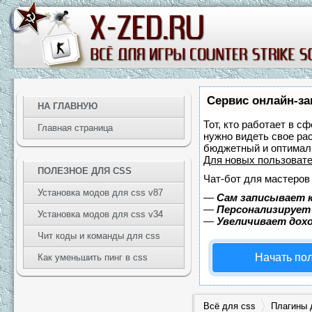
Сервис онлайн-за
НА ГЛАВНУЮ
Тот, кто работает в с
Главная страница
нужно видеть свое ра
бюджетный и оптимал
Для новых пользоват
ПОЛЕЗНОЕ ДЛЯ CSS
Чат-бот для мастеров
Установка модов для css v87
—
Сам записывает к
—
Персонализирует 
Установка модов для css v34
—
Увеличивает дох
Чит коды и команды для css
Начать по
Как уменьшить пинг в css
Всё для css
Плагины 