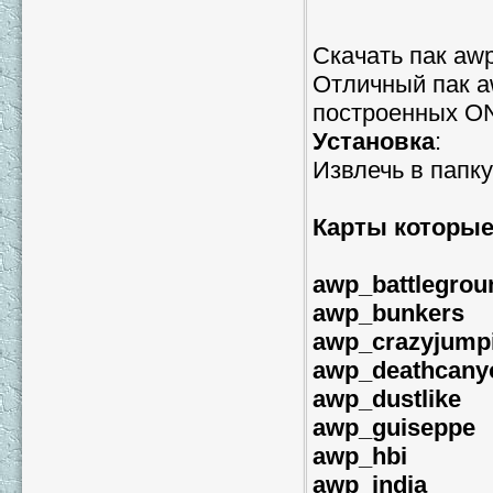
Скачать пак awp
Отличный пак a
построенных O
Установка
:
Извлечь в папк
Карты которые
awp_battlegrou
awp_bunkers
awp_crazyjump
awp_deathcany
awp_dustlike
awp_guiseppe
awp_hbi
awp_india