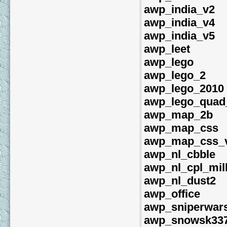
awp_india_v2
awp_india_v4
awp_india_v5
awp_leet
awp_lego
awp_lego_2
awp_lego_2010
awp_lego_quad
awp_map_2b
awp_map_css
awp_map_css_
awp_nl_cbble
awp_nl_cpl_mil
awp_nl_dust2
awp_office
awp_sniperwars
awp_snowsk33