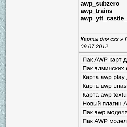
awp_subzero
awp_trains
awp_ytt_castle_
Карты для css
» 
09.07.2012
Пак AWP карт д
Пак админских 
Карта awp play
Карта awp unas
Карта awp textu
Новый плагин A
Пак awp моделе
Пак AWP модел