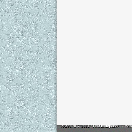
X-Zed.ru © 2021 / При копировании мат