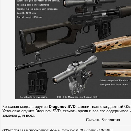
Красивая модель оружия
Dragunov SVD
заменит ваш стандартный G3/SG
Установка оружия Dragunov SVD, скачать архив и всё его содержимое и
заменой для всех.
Скачать бесплатно
G3/sg1 для css
» Просмотров: 4728 » Загрузок: 2678 » Дата:
21.02.2013