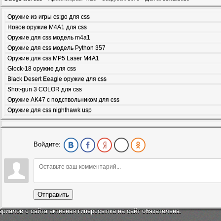
Оружие из игры cs:go для css
Новое оружие M4A1 для css
Оружие для css модель m4a1
Оружие для css модель Python 357
Оружие для css MP5 Laser M4A1
Glock-18 оружие для css
Black Desert Eeagle оружие для css
Shot-gun 3 COLOR для css
Оружие AK47 с подствольником для css
Оружие для css nighthawk usp
Войдите:
Отправить
ериалов с сайта активная гиперссылка на сайт обязательна.