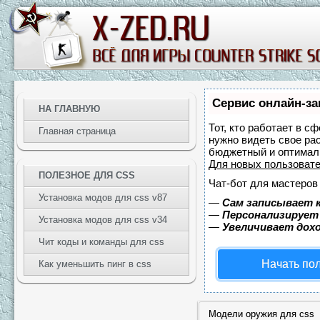
Сервис онлайн-за
НА ГЛАВНУЮ
Тот, кто работает в с
Главная страница
нужно видеть свое ра
бюджетный и оптимал
Для новых пользоват
ПОЛЕЗНОЕ ДЛЯ CSS
Чат-бот для мастеров
Установка модов для css v87
—
Сам записывает к
—
Персонализирует 
Установка модов для css v34
—
Увеличивает дох
Чит коды и команды для css
Начать по
Как уменьшить пинг в css
Модели оружия для css